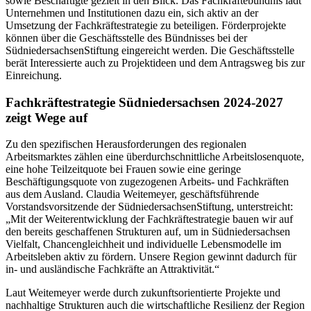
sowie Beschäftigte gezielt in den Blick. Das Fachkräftebündnis lädt
Unternehmen und Institutionen dazu ein, sich aktiv an der
Umsetzung der Fachkräftestrategie zu beteiligen. Förderprojekte
können über die Geschäftsstelle des Bündnisses bei der
SüdniedersachsenStiftung eingereicht werden. Die Geschäftsstelle
berät Interessierte auch zu Projektideen und dem Antragsweg bis zur
Einreichung.
Fachkräftestrategie Südniedersachsen 2024-2027
zeigt Wege auf
Zu den spezifischen Herausforderungen des regionalen
Arbeitsmarktes zählen eine überdurchschnittliche Arbeitslosenquote,
eine hohe Teilzeitquote bei Frauen sowie eine geringe
Beschäftigungsquote von zugezogenen Arbeits- und Fachkräften
aus dem Ausland. Claudia Weitemeyer, geschäftsführende
Vorstandsvorsitzende der SüdniedersachsenStiftung, unterstreicht:
„Mit der Weiterentwicklung der Fachkräftestrategie bauen wir auf
den bereits geschaffenen Strukturen auf, um in Südniedersachsen
Vielfalt, Chancengleichheit und individuelle Lebensmodelle im
Arbeitsleben aktiv zu fördern. Unsere Region gewinnt dadurch für
in- und ausländische Fachkräfte an Attraktivität.“
Laut Weitemeyer werde durch zukunftsorientierte Projekte und
nachhaltige Strukturen auch die wirtschaftliche Resilienz der Region