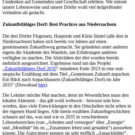
Umdenken auf Gemeinden und Gesellschaft erhöhen. Wir müsste
unsere Lebensweise und unsere Dörfer wohl viel tiefgreifender
verändern als gedacht.
Zukunftsfähiges Dorf: Best Practices aus Niedersachsen
Die drei Dörfer Flegessen, Hasperde und Klein Süntel (alle drei in
Niedersachsen) haben sich bereits vor Jahren auf einen
gemeinsamen Zukunftsweg gemacht. Sie gründeten unter anderen
eigens die Akademie des Wandels, um Erfahrungen anderen
verfügbar zu machen. Die Aktivitäten der drei wurden bereits
mehrfach ausgezeichnet. Ergebnisse rund um das Projekt
„
Zukunftsfähiges Dorf 2035
“ mündeten Ende 2023 in eine real-
utopische Erzählung mit dem Titel „Gemeinsam Zukunft anpacken.
Ein Blick nach Anpackhausen (Zukunftsfähiges Dorf) im Jahr
2035“ (Download
hier
).
Die Lektüre möchte Mut machen, denn im Wesentlichen muss den
lokalen Akteuren – das gilt wohl weltweit – bewusst sein bzw.
werden, dass viele Entwicklungen in den Ortschaften nicht selten in
der eigenen Hand liegen. Alle hierin erzählten Zukunftsgeschichten
schauen auf das, was und wie es 2035 in verschiedenen
Lebensbereichen (von „Arbeiten und versorgen“ über „Energie“
und „Monilität“ bis zu „‚Zusammen leben und gestalten“) ausssehen
könnte. Die Autor:innen nennen sie sehr trefflich „Anpackfelder“.