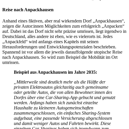
Reise nach Anpackhausen
Anhand eines fiktiven, aber real wirkendem Dorf „Anpackhausen“,
zeigen die Autor:innen Möglichkeiten zum erfolgreich „Anpacken“
auf. Dabei ist das Dorf nicht sehr präzise umrissen, liegt irgendwo in
Deutschland, alles andere ist eben, wie es vielerorts ist. Jedes
„Anpackfeld“ wird anfangs eines Kapitels mit seinen
Herausforderungen und Entwicklungspotenzialen beschrieben.
Spannend ist vor allem die jeweils darauffolgende utopische Reise
nach Anpackhausen. So wird zum Beispiel die Mobilität im Ort
umrissen.
Beispiel aus Anpackhausen im Jahre 2035:
„Mittlerweile sind deutlich mehr als die Hälfte der
privaten Elektroautos gleichzeitig auch gemeinsame
oder geteilte Autos, die von allen Bewohner:innen des
Dorfes über eine Car-Sharing-App gebucht und genutzt
werden. Anfangs haben sich zunächst einzelne
Haushalte zu kleineren Autogemeinschaften
zusammengeschlossen, ein einfaches Sharing-System
aufgebaut, eine passende Versicherung abgeschlossen
und damit weniger Autos und Fahrten bewirkt. Diese
einzelnen Car-Sharings haben sich irgendwann zum