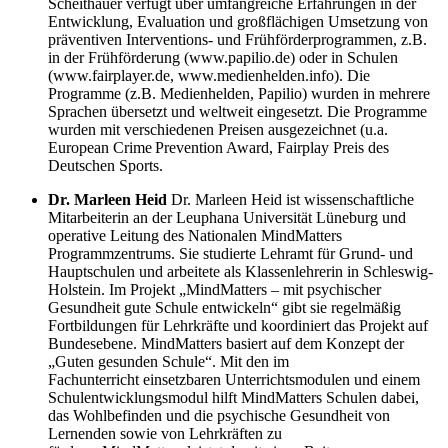
Scheithauer verfügt über umfangreiche Erfahrungen in der
Entwicklung, Evaluation und großflächigen Umsetzung von
präventiven Interventions- und Frühförderprogrammen, z.B.
in der Frühförderung (www.papilio.de) oder in Schulen
(www.fairplayer.de, www.medienhelden.info). Die
Programme (z.B. Medienhelden, Papilio) wurden in mehrere
Sprachen übersetzt und weltweit eingesetzt. Die Programme
wurden mit verschiedenen Preisen ausgezeichnet (u.a.
European Crime Prevention Award, Fairplay Preis des
Deutschen Sports.
Dr. Marleen Heid
Dr. Marleen Heid ist wissenschaftliche
Mitarbeiterin an der Leuphana Universität Lüneburg und
operative Leitung des Nationalen MindMatters
Programmzentrums. Sie studierte Lehramt für Grund- und
Hauptschulen und arbeitete als Klassenlehrerin in Schleswig-
Holstein. Im Projekt „MindMatters – mit psychischer
Gesundheit gute Schule entwickeln“ gibt sie regelmäßig
Fortbildungen für Lehrkräfte und koordiniert das Projekt auf
Bundesebene. MindMatters
basiert auf dem Konzept der
„Guten gesunden Schule“. Mit den im
Fachunterricht einsetzbaren Unterrichtsmodulen und einem
Schulentwicklungsmodul hilft MindMatters Schulen dabei,
das Wohlbefinden und die psychische Gesundheit von
Lernenden sowie von Lehrkräften zu