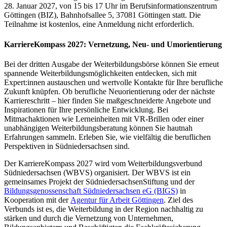
28. Januar 2027, von 15 bis 17 Uhr im Berufsinformationszentrum
Göttingen (BIZ), Bahnhofsallee 5, 37081 Göttingen statt. Die
Teilnahme ist kostenlos, eine Anmeldung nicht erforderlich.
KarriereKompass 2027: Vernetzung, Neu- und Umorientierung
Bei der dritten Ausgabe der Weiterbildungsbörse können Sie erneut
spannende Weiterbildungsmöglichkeiten entdecken, sich mit
Expert:innen austauschen und wertvolle Kontakte für Ihre berufliche
Zukunft knüpfen. Ob berufliche Neuorientierung oder der nächste
Karriereschritt – hier finden Sie maßgeschneiderte Angebote und
Inspirationen für Ihre persönliche Entwicklung. Bei
Mitmachaktionen wie Lerneinheiten mit VR-Brillen oder einer
unabhängigen Weiterbildungsberatung können Sie hautnah
Erfahrungen sammeln. Erleben Sie, wie vielfältig die beruflichen
Perspektiven in Südniedersachsen sind.
Der KarriereKompass 2027 wird vom Weiterbildungsverbund
Südniedersachsen (WBVS) organisiert. Der WBVS ist ein
gemeinsames Projekt der SüdniedersachsenStiftung und der
Bildungsgenossenschaft Südniedersachsen eG (BIGS)
in
Kooperation mit der
Agentur für Arbeit Göttingen
. Ziel des
Verbunds ist es, die Weiterbildung in der Region nachhaltig zu
stärken und durch die Vernetzung von Unternehmen,