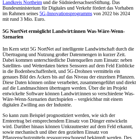
Landkreis Northeim
und die SüdniedersachsenStiftung. Das
Bundesministerium für Digitales und Verkehr fördert das Vorhaben
im Rahmen seines
5G-Innovationsprogramms
von 2022 bis 2024
mit rund 3 Mio. Euro.
5G NortNet ermöglicht Landwirt:innen Was-Wäre-Wenn-
Szenarien
Im Kern setzt 5G NortNet auf intelligente Landwirtschaft durch die
Übertragung und Nutzung großer Datenmengen in kurzer Zeit.
Dabei kommen unterschiedliche Datenquellen zum Einsatz: neben
Satelliten- und Wetterdaten bieten Sensoren auf dem Feld Einblicke
in die Bodenbeschaffenheit, und 5G-Drohnen vermitteln ein
genaues Bild des Ackers bis auf das Niveau der einzelnen Pflanzen.
Diese Daten können online verarbeitet, zusammengeführt und direkt
auf die Landmaschinen übertragen werden. Über die im Projekt
entwickelte Software können Landwirt:innen so verschiedene Was-
Wäre-Wenn-Szenarien durchspielen – vergleichbar mit einem
digitalen Zwilling aus der Industrie.
So kann zum Beispiel prognostiziert werden, wie sich der
Ernteertrag bei entsprechendem Einsatz von Dünger entwickeln
wird. Darüber hinaus können Unkrautnester auf dem Feld erkannt,
sowie mechanisch und über den gezielten Einsatz von
Pflanzenschutzmitteln ressourcenschonend bekämpft werden. Des