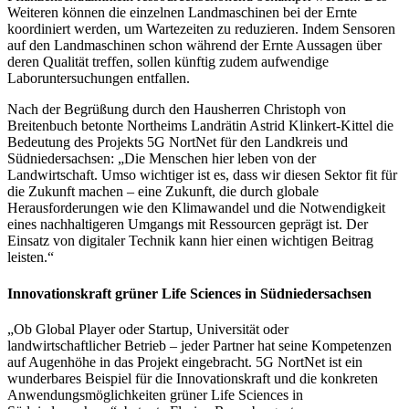
Weiteren können die einzelnen Landmaschinen bei der Ernte
koordiniert werden, um Wartezeiten zu reduzieren. Indem Sensoren
auf den Landmaschinen schon während der Ernte Aussagen über
deren Qualität treffen, sollen künftig zudem aufwendige
Laboruntersuchungen entfallen.
Nach der Begrüßung durch den Hausherren Christoph von
Breitenbuch betonte Northeims Landrätin Astrid Klinkert-Kittel die
Bedeutung des Projekts 5G NortNet für den Landkreis und
Südniedersachsen: „Die Menschen hier leben von der
Landwirtschaft. Umso wichtiger ist es, dass wir diesen Sektor fit für
die Zukunft machen – eine Zukunft, die durch globale
Herausforderungen wie den Klimawandel und die Notwendigkeit
eines nachhaltigeren Umgangs mit Ressourcen geprägt ist. Der
Einsatz von digitaler Technik kann hier einen wichtigen Beitrag
leisten.“
Innovationskraft grüner Life Sciences in Südniedersachsen
„Ob Global Player oder Startup, Universität oder
landwirtschaftlicher Betrieb – jeder Partner hat seine Kompetenzen
auf Augenhöhe in das Projekt eingebracht. 5G NortNet ist ein
wunderbares Beispiel für die Innovationskraft und die konkreten
Anwendungsmöglichkeiten grüner Life Sciences in