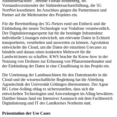
Südniedersachsen“, betonte Florian Renneberg, stv.
Vorstandsvorsitzender der SüdniedersachsenStiftung, die 5G
NortNet koordiniert. Im Anschluss gingen die Partnerinnen und
Partner auf die Meilensteine des Projektes ein.
Für die Bereitstellung des 5G-Netzes rund um Einbeck und die
Einbindung der neuen Technologie war Vodafone verantwortlich.
Der Digitalisierungsexperte hat für die benötigte Infrastruktur
individuelle Lösungen entwickelt, um relevante Daten in Echtzeit
transportieren, verarbeiten und auswerten zu können. Agvolution
entwickelte die Cloud, um die Daten der einzelnen Usecases zu
bündeln und daraus einen konkreten Mehrwert für die
Landwirt:innen zu schaffen. KWS brachte ihr Know-how in der
Nutzung von Drohnen zur Erfassung von Pflanzenmerkmalen und
der Einbindung der Daten in eine Cloudlösung in das Projekt ein.
Die Umrüstung der Landmaschinen für den Datentransfer in die
Cloud und die wissenschaftliche Begleitung hat die Abteilung
Agrartechnik der Universität Göttingen übernommen. Der Agrar
BG Leine-Solling oblag es sicherzustellen, dass sich die
entwickelten Technologien und Anwendungen im Alltag bewähren.
Darüber hinaus fand ein Intensiver Austausch mit dem Fachbereich
Digitalisierung und IT des Landkreises Northeim statt.
Präsentation der Use Cases