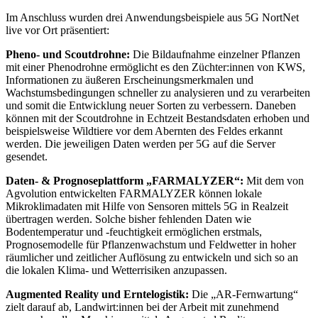
Im Anschluss wurden drei Anwendungsbeispiele aus 5G NortNet
live vor Ort präsentiert:
Pheno- und Scoutdrohne:
Die Bildaufnahme einzelner Pflanzen
mit einer Phenodrohne ermöglicht es den Züchter:innen von KWS,
Informationen zu äußeren Erscheinungsmerkmalen und
Wachstumsbedingungen schneller zu analysieren und zu verarbeiten
und somit die Entwicklung neuer Sorten zu verbessern. Daneben
können mit der Scoutdrohne in Echtzeit Bestandsdaten erhoben und
beispielsweise Wildtiere vor dem Abernten des Feldes erkannt
werden. Die jeweiligen Daten werden per 5G auf die Server
gesendet.
Daten- & Prognoseplattform „FARMALYZER“:
Mit dem von
Agvolution entwickelten FARMALYZER können lokale
Mikroklimadaten mit Hilfe von Sensoren mittels 5G in Realzeit
übertragen werden. Solche bisher fehlenden Daten wie
Bodentemperatur und -feuchtigkeit ermöglichen erstmals,
Prognosemodelle für Pflanzenwachstum und Feldwetter in hoher
räumlicher und zeitlicher Auflösung zu entwickeln und sich so an
die lokalen Klima- und Wetterrisiken anzupassen.
Augmented Reality und Erntelogistik:
Die „AR-Fernwartung“
zielt darauf ab, Landwirt:innen bei der Arbeit mit zunehmend