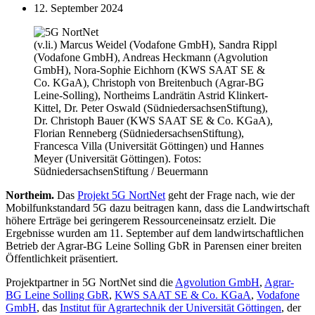
12. September 2024
(v.li.) Marcus Weidel (Vodafone GmbH), Sandra Rippl
(Vodafone GmbH), Andreas Heckmann (Agvolution
GmbH), Nora-Sophie Eichhorn (KWS SAAT SE &
Co. KGaA), Christoph von Breitenbuch (Agrar-BG
Leine-Solling), Northeims Landrätin Astrid Klinkert-
Kittel, Dr. Peter Oswald (SüdniedersachsenStiftung),
Dr. Christoph Bauer (KWS SAAT SE & Co. KGaA),
Florian Renneberg (SüdniedersachsenStiftung),
Francesca Villa (Universität Göttingen) und Hannes
Meyer (Universität Göttingen). Fotos:
SüdniedersachsenStiftung / Beuermann
Northeim.
Das
Projekt 5G NortNet
geht der Frage nach, wie der
Mobilfunkstandard 5G dazu beitragen kann, dass die Landwirtschaft
höhere Erträge bei geringerem Ressourceneinsatz erzielt. Die
Ergebnisse wurden am 11. September auf dem landwirtschaftlichen
Betrieb der Agrar-BG Leine Solling GbR in Parensen einer breiten
Öffentlichkeit präsentiert.
Projektpartner in 5G NortNet sind die
Agvolution GmbH
,
Agrar-
BG Leine Solling GbR
,
KWS SAAT SE & Co. KGaA
,
Vodafone
GmbH
, das
Institut für Agrartechnik der Universität Göttingen
, der