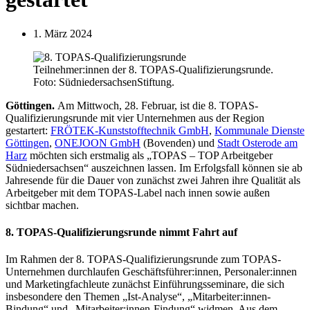
1. März 2024
Teilnehmer:innen der 8. TOPAS-Qualifizierungsrunde.
Foto: SüdniedersachsenStiftung.
Göttingen.
Am Mittwoch, 28. Februar, ist die 8. TOPAS-
Qualifizierungsrunde mit vier Unternehmen aus der Region
gestartert:
FRÖTEK-Kunststofftechnik GmbH
,
Kommunale Dienste
Göttingen
,
ONEJOON
GmbH
(Bovenden) und
Stadt Osterode
am
Harz
möchten sich erstmalig als „TOPAS – TOP Arbeitgeber
Südniedersachsen“ auszeichnen lassen. Im Erfolgsfall können sie ab
Jahresende für die Dauer von zunächst zwei Jahren ihre Qualität als
Arbeitgeber mit dem TOPAS-Label nach innen sowie außen
sichtbar machen.
8. TOPAS-Qualifizierungsrunde nimmt Fahrt auf
Im Rahmen der 8. TOPAS-Qualifizierungsrunde zum TOPAS-
Unternehmen durchlaufen Geschäftsführer:innen, Personaler:innen
und Marketingfachleute zunächst Einführungsseminare, die sich
insbesondere den Themen „Ist-Analyse“, „Mitarbeiter:innen-
Bindung“ und „Mitarbeiter:innen-Findung“ widmen. Aus dem