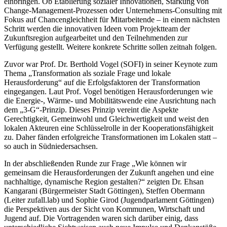
einbringen. Ob Etablierung sozialer Innovationen, Stärkung von
Change-Management-Prozessen oder Unternehmens-Consulting mit
Fokus auf Chancengleichheit für Mitarbeitende – in einem nächsten
Schritt werden die innovativen Ideen vom Projektteam der
Zukunftsregion aufgearbeitet und den Teilnehmenden zur
Verfügung gestellt. Weitere konkrete Schritte sollen zeitnah folgen.
Zuvor war Prof. Dr. Berthold Vogel (SOFI) in seiner Keynote zum
Thema „Transformation als soziale Frage und lokale
Herausforderung“ auf die Erfolgsfaktoren der Transformation
eingegangen. Laut Prof. Vogel benötigen Herausforderungen wie
die Energie-, Wärme- und Mobilitätswende eine Ausrichtung nach
dem „3-G“-Prinzip. Dieses Prinzip vereint die Aspekte
Gerechtigkeit, Gemeinwohl und Gleichwertigkeit und weist den
lokalen Akteuren eine Schlüsselrolle in der Kooperationsfähigkeit
zu. Daher fänden erfolgreiche Transformationen im Lokalen statt –
so auch in Südniedersachsen.
In der abschließenden Runde zur Frage „Wie können wir
gemeinsam die Herausforderungen der Zukunft angehen und eine
nachhaltige, dynamische Region gestalten?“ zeigten Dr. Ehsan
Kangarani (Bürgermeister Stadt Göttingen), Steffen Obermann
(Leiter zufall.lab) und Sophie Girod (Jugendparlament Göttingen)
die Perspektiven aus der Sicht von Kommunen, Wirtschaft und
Jugend auf. Die Vortragenden waren sich darüber einig, dass