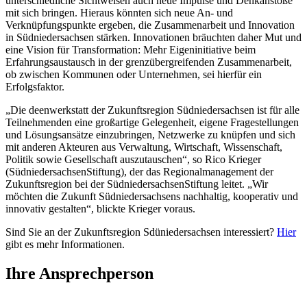
unterschiedliche Sichtweisen auch neue Impulse und Denkanstöße
mit sich bringen. Hieraus könnten sich neue An- und
Verknüpfungspunkte ergeben, die Zusammenarbeit und Innovation
in Südniedersachsen stärken. Innovationen bräuchten daher Mut und
eine Vision für Transformation: Mehr Eigeninitiative beim
Erfahrungsaustausch in der grenzübergreifenden Zusammenarbeit,
ob zwischen Kommunen oder Unternehmen, sei hierfür ein
Erfolgsfaktor.
„Die deenwerkstatt der Zukunftsregion Südniedersachsen ist für alle
Teilnehmenden eine großartige Gelegenheit, eigene Fragestellungen
und Lösungsansätze einzubringen, Netzwerke zu knüpfen und sich
mit anderen Akteuren aus Verwaltung, Wirtschaft, Wissenschaft,
Politik sowie Gesellschaft auszutauschen“, so Rico Krieger
(SüdniedersachsenStiftung), der das Regionalmanagement der
Zukunftsregion bei der SüdniedersachsenStiftung leitet. „Wir
möchten die Zukunft Südniedersachsens nachhaltig, kooperativ und
innovativ gestalten“, blickte Krieger voraus.
Sind Sie an der Zukunftsregion Sdüniedersachsen interessiert?
Hier
gibt es mehr Informationen.
Ihre Ansprechperson